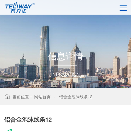
信
息
详
情
INFOMATION
当前位置：
网站首页
-
铝合金泡沫线条12
铝合金泡沫线条12